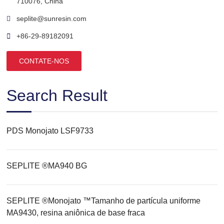
710076, China
seplite@sunresin.com
+86-29-89182091
CONTATE-NOS
Search Result
PDS Monojato LSF9733
SEPLITE ®MA940 BG
SEPLITE ®Monojato ™Tamanho de partícula uniforme
MA9430, resina aniônica de base fraca