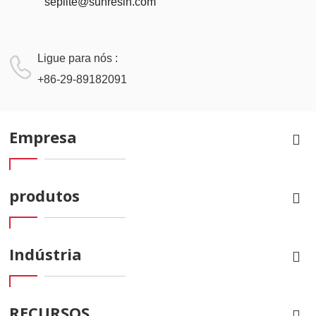
seplite@sunresin.com
Ligue para nós :
+86-29-89182091
Empresa
produtos
Indústria
RECURSOS