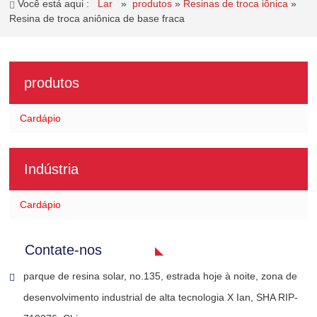
Você está aqui :
Lar
»
produtos
»
Resinas de troca iônica
»
Resina de troca aniônica de base fraca
produtos
Cardápio
Indústria
Cardápio
Contate-nos
parque de resina solar, no.135, estrada hoje à noite, zona de
desenvolvimento industrial de alta tecnologia X Ian, SHA RIP-