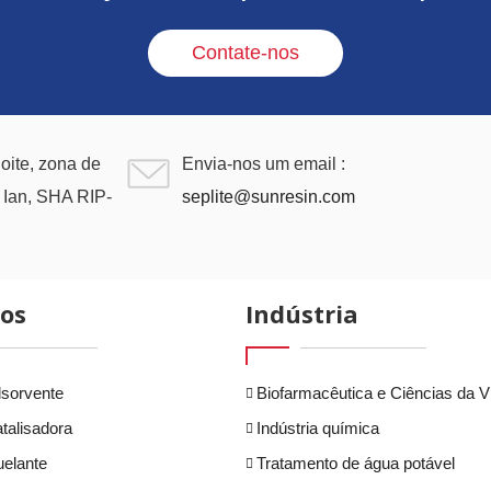
Contate-nos
noite, zona de
Envia-nos um email :
X Ian, SHA RIP-
seplite@sunresin.com
os
Indústria
sorvente
Biofarmacêutica e Ciências da V
talisadora
Indústria química
elante
Tratamento de água potável