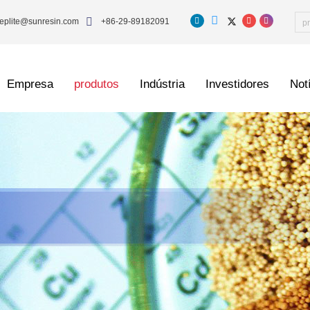
eplite@sunresin.com
+86-29-89182091
Empresa
produtos
Indústria
Investidores
Not