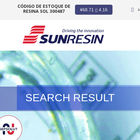
CÓDIGO DE ESTOQUE DE
¥
68.71
4.16
s
RESINA SOL 300487
EMPRESA
PRODUTOS
INDÚSTRIA
INVESTIDORES
SEARCH RESULT
NOTÍCIAS
CARREIRA
CONTATO