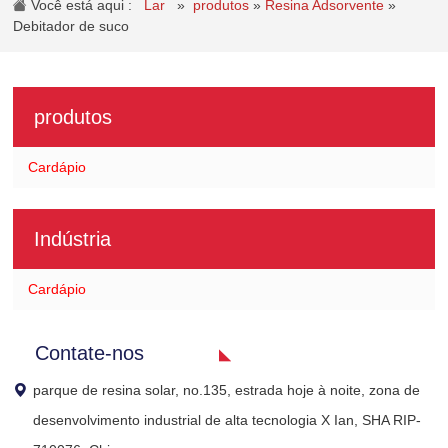
Você está aqui :
Lar
»
produtos
»
Resina Adsorvente
»
Debitador de suco
produtos
Cardápio
Indústria
Cardápio
Contate-nos
parque de resina solar, no.135, estrada hoje à noite, zona de
desenvolvimento industrial de alta tecnologia X Ian, SHA RIP-