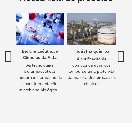
água
Biofarmacêutica e
Indústria química
Tra
Ciências da Vida
A purificação de
águas
As tecnologias
compostos químicos
Beber 
esso de
biofarmacêuticas
tornou-se uma parte vital
vida.
guas
modernas normalmente
da maioria dos processos
ser
luente
usam fermentação
industriais.
beber
artado
microbiana biológica...
prepa