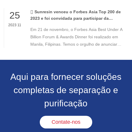
a 16 de novembro. Esta cimeira é uma
conferência fundamental para investidores
Sunresin venceu o Forbes Asia Top 200 de
25
institucionais na região Ásia-Pacífico.
2023 e foi convidada para participar da
cerimônia de premiação
2023 11
Em 21 de novembro, o Forbes Asia Best Under A
Billion Forum & Awards Dinner foi realizado em
Manila, Filipinas. Temos o orgulho de anunciar
que o Dr. Gao Yuejing, presidente da Sunresin, foi
convidado a participar da cerimônia de premiação
e recebeu pela segunda vez esta homenagem
desde 2020.
Aqui para fornecer soluções
completas de separação e
purificação
Contate-nos