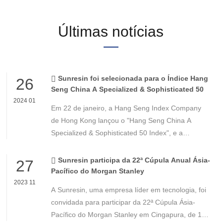
Últimas notícias
Sunresin foi selecionada para o Índice Hang
26
Seng China A Specialized & Sophisticated 50
2024 01
Em 22 de janeiro, a Hang Seng Index Company
de Hong Kong lançou o "Hang Seng China A
Specialized & Sophisticated 50 Index", e a
Sunresin (300487.SZ) foi selecionada com
sucesso como ação constituinte. Em 12 de janeiro
Sunresin participa da 22ª Cúpula Anual Ásia-
27
de 2024, a proporção era de 2,78%.
Pacífico do Morgan Stanley
2023 11
A Sunresin, uma empresa líder em tecnologia, foi
convidada para participar da 22ª Cúpula Ásia-
Pacífico do Morgan Stanley em Cingapura, de 15