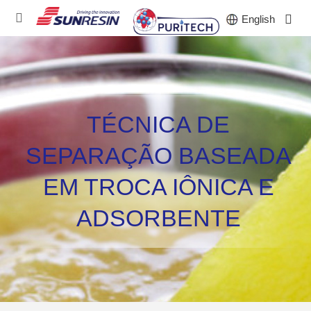
English
EMPRESA
TÉCNICA DE
PRODUTOS
SEPARAÇÃO BASEADA
INDÚSTRIA
EM TROCA IÔNICA E
INVESTIDORES
ADSORBENTE
NOTÍCIAS
CARREIRA
CONTATO