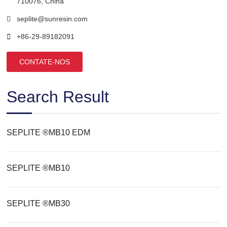
710076, China
seplite@sunresin.com
+86-29-89182091
CONTATE-NOS
Search Result
SEPLITE ®MB10 EDM
SEPLITE ®MB10
SEPLITE ®MB30