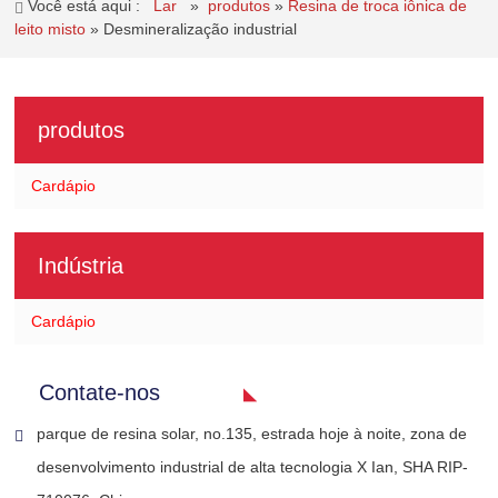
Você está aqui :
Lar
»
produtos
»
Resina de troca iônica de
leito misto
»
Desmineralização industrial
produtos
Cardápio
Indústria
Cardápio
Contate-nos
parque de resina solar, no.135, estrada hoje à noite, zona de
desenvolvimento industrial de alta tecnologia X Ian, SHA RIP-