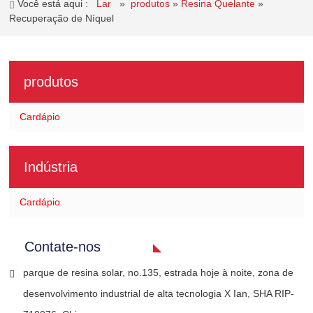
Você está aqui :
Lar
»
produtos
»
Resina Quelante
»
Recuperação de Níquel
produtos
Cardápio
Indústria
Cardápio
Contate-nos
parque de resina solar, no.135, estrada hoje à noite, zona de
desenvolvimento industrial de alta tecnologia X Ian, SHA RIP-