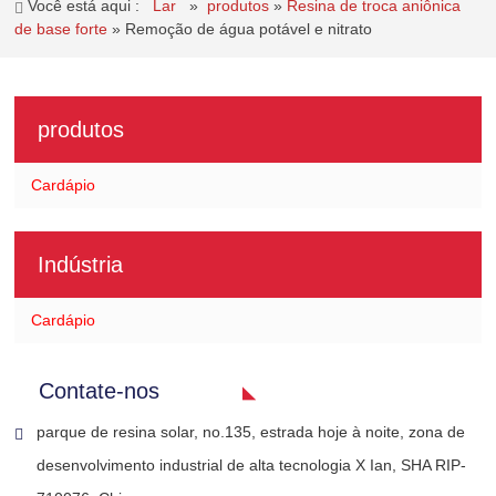
Você está aqui :
Lar
»
produtos
»
Resina de troca aniônica
de base forte
»
Remoção de água potável e nitrato
produtos
Cardápio
Indústria
Cardápio
Contate-nos
parque de resina solar, no.135, estrada hoje à noite, zona de
desenvolvimento industrial de alta tecnologia X Ian, SHA RIP-