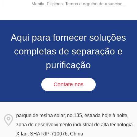
Manila, Filipinas. Temos o orgulho de anunciar
que o Dr. Gao Yuejing, presidente da Sunresin, foi
convidado a participar da cerimônia de premiação
e recebeu pela segunda vez esta homenagem
desde 2020.
Aqui para fornecer soluções
completas de separação e
purificação
Contate-nos
parque de resina solar, no.135, estrada hoje à noite,
zona de desenvolvimento industrial de alta tecnologia
X Ian, SHA RIP-710076, China