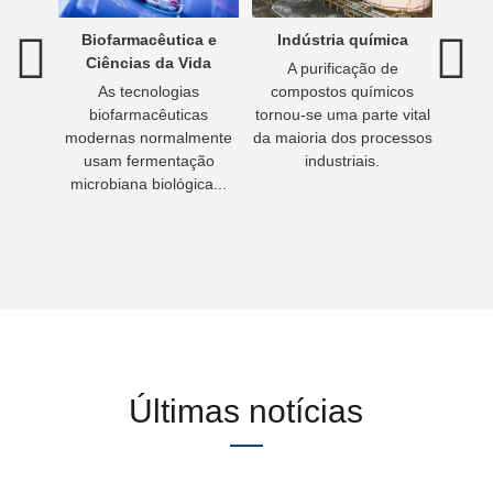
água
Biofarmacêutica e
Indústria química
Tra
Ciências da Vida
A purificação de
águas
As tecnologias
compostos químicos
Beber 
esso de
biofarmacêuticas
tornou-se uma parte vital
vida.
guas
modernas normalmente
da maioria dos processos
ser
luente
usam fermentação
industriais.
beber
artado
microbiana biológica...
prepa
Últimas notícias