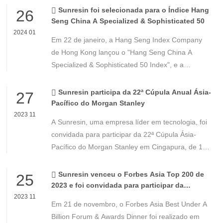
Sunresin foi selecionada para o Índice Hang
26
Seng China A Specialized & Sophisticated 50
2024 01
Em 22 de janeiro, a Hang Seng Index Company
de Hong Kong lançou o "Hang Seng China A
Specialized & Sophisticated 50 Index", e a
Sunresin (300487.SZ) foi selecionada com
sucesso como ação constituinte. Em 12 de janeiro
Sunresin participa da 22ª Cúpula Anual Ásia-
27
de 2024, a proporção era de 2,78%.
Pacífico do Morgan Stanley
2023 11
A Sunresin, uma empresa líder em tecnologia, foi
convidada para participar da 22ª Cúpula Ásia-
Pacífico do Morgan Stanley em Cingapura, de 15
a 16 de novembro. Esta cimeira é uma
conferência fundamental para investidores
Sunresin venceu o Forbes Asia Top 200 de
25
institucionais na região Ásia-Pacífico.
2023 e foi convidada para participar da
cerimônia de premiação
2023 11
Em 21 de novembro, o Forbes Asia Best Under A
Billion Forum & Awards Dinner foi realizado em