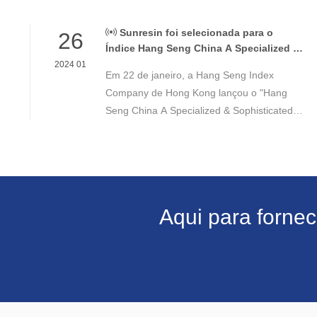
Sunresin foi selecionada para o
26
Índice Hang Seng China A Specialized &
Sophisticated 50
2024 01
Em 22 de janeiro, a Hang Seng Index
Company de Hong Kong lançou o "Hang
Seng China A Specialized & Sophisticated
50 Index", e a Sunresin (300487.SZ) foi
selecionada com sucesso como ação
constituinte. Em 12 de janeiro de 2024, a
proporção era de 2,78%.
Aqui para forne