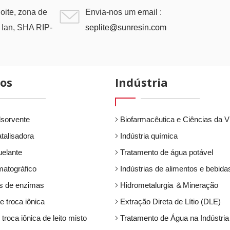
noite, zona de
Envia-nos um email :
X Ian, SHA RIP-
seplite@sunresin.com
os
Indústria
sorvente
Biofarmacêutica e Ciências da V
talisadora
Indústria química
elante
Tratamento de água potável
atográfico
Indústrias de alimentos e bebida
s de enzimas
Hidrometalurgia ＆Mineração
e troca iônica
Extração Direta de Lítio (DLE)
troca iônica de leito misto
Tratamento de Água na Indústria