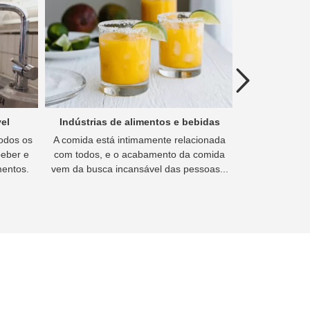
Previous
el
Indústrias de alimentos e bebidas
Hidromet
Todos os
A comida está intimamente relacionada
A hidrometa
beber e
com todos, e o acabamento da comida
metalurgia ext
mentos.
vem da busca incansável das pessoas...
á