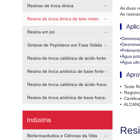
Resinas de troca iônica
As duas r
As resina
Resina de troca iônica de leito misto
Aplic
Resina em pó
•Deioniza
•Desminer
Síntese de Peptídeos em Fase Sólida
•Polimen
•Água pot
Resina de troca catiônica de ácido forte
•Água ult
Resina de troca aniônica de base forte
Apro
Resina de troca catiônica de ácido fraco
•
Teste R
•
Registr
Resina de troca aniônica de base fraca
•
Certifi
•
ALCAN
Indústria
Resi
Biofarmacêutica e Ciências da Vida