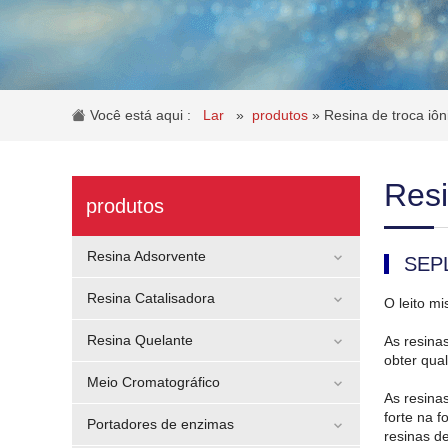
Você está aqui :
Lar
»
produtos
»
Resina de troca iôni
Resi
produtos
Resina Adsorvente
SEPL
Resina Catalisadora
O leito mi
Resina Quelante
As resinas
obter qua
Meio Cromatográfico
As resinas
forte na 
Portadores de enzimas
resinas d