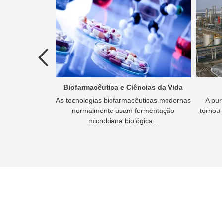
a poluída
Biofarmacêutica e Ciências da Vida
residuais é o
As tecnologias biofarmacêuticas modernas
A pur
águas residuais
normalmente usam fermentação
tornou-
ser descartado
microbiana biológica...