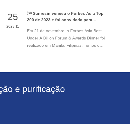
Sunresin venceu o Forbes Asia Top
25
200 de 2023 e foi convidada para
participar da cerimônia de premiação
2023 11
Em 21 de novembro, o Forbes Asia Best
Under A Billion Forum & Awards Dinner foi
realizado em Manila, Filipinas. Temos o
orgulho de anunciar que o Dr. Gao Yuejing,
presidente da Sunresin, foi convidado a
participar da cerimônia de premiação e
recebeu pela segunda vez esta
homenagem desde 2020.
ão e purificação