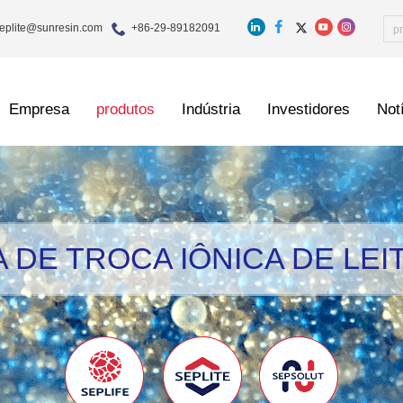
eplite@sunresin.com
+86-29-89182091
Empresa
produtos
Indústria
Investidores
Not
 DE TROCA IÔNICA DE LEI