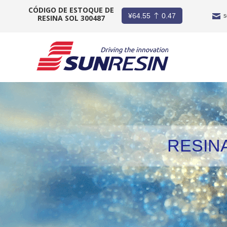
CÓDIGO DE ESTOQUE DE
¥
64.55
0.47
s
RESINA SOL 300487
EMPRESA
PRODUTOS
INDÚSTRIA
INVESTIDORES
RESINA
NOTÍCIAS
CARREIRA
CONTATO