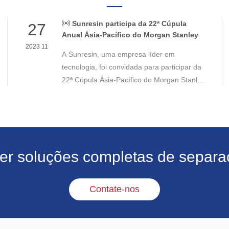
Sunresin participa da 22ª Cúpula
27
Anual Ásia-Pacífico do Morgan Stanley
2023 11
A Sunresin, uma empresa líder em
tecnologia, foi convidada para participar da
22ª Cúpula Ásia-Pacífico do Morgan Stanley
em Cingapura, de 15 a 16 de novembro.
Esta cimeira é uma conferência
fundamental para investidores institucionais
na região Ásia-Pacífico.
cer soluções completas de separaç
Contate-nos