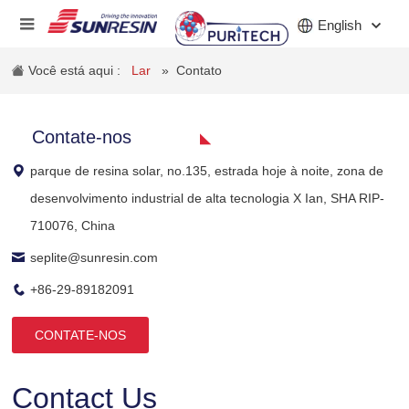
English
Você está aqui :
Lar
»
Contato
EMPRESA
Contate-nos
PRODUTOS
parque de resina solar, no.135, estrada hoje à noite, zona de
desenvolvimento industrial de alta tecnologia X Ian, SHA RIP-
INDÚSTRIA
710076, China
INVESTIDORES
seplite@sunresin.com
NOTÍCIAS
+86-29-89182091
CARREIRA
CONTATE-NOS
CONTATO
Contact Us