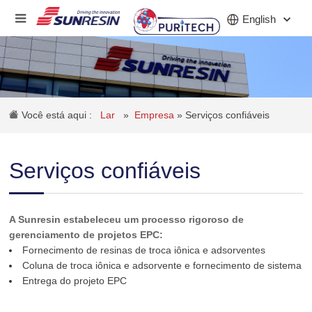
English
EMPRESA
Você está aqui :
Lar
»
Empresa
»
Serviços confiáveis
PRODUTOS
INDÚSTRIA
Serviços confiáveis
INVESTIDORES
NOTÍCIAS
A Sunresin estabeleceu um processo rigoroso de
gerenciamento de projetos EPC:
CARREIRA
Fornecimento de resinas de troca iônica e adsorventes
Coluna de troca iônica e adsorvente e fornecimento de sistema
CONTATO
Entrega do projeto EPC