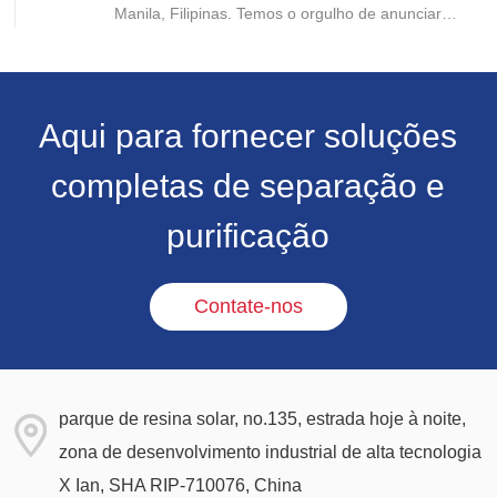
Manila, Filipinas. Temos o orgulho de anunciar
que o Dr. Gao Yuejing, presidente da Sunresin, foi
convidado a participar da cerimônia de premiação
e recebeu pela segunda vez esta homenagem
desde 2020.
Aqui para fornecer soluções
completas de separação e
purificação
Contate-nos
parque de resina solar, no.135, estrada hoje à noite,
zona de desenvolvimento industrial de alta tecnologia
X Ian, SHA RIP-710076, China