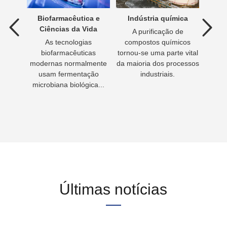
água
Biofarmacêutica e
Indústria química
Tra
Ciências da Vida
A purificação de
águas
As tecnologias
compostos químicos
Beber 
esso de
biofarmacêuticas
tornou-se uma parte vital
vida.
guas
modernas normalmente
da maioria dos processos
ser
luente
usam fermentação
industriais.
beber
artado
microbiana biológica...
prepa
Últimas notícias