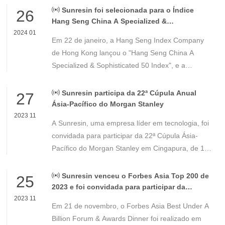
Sunresin foi selecionada para o Índice
26
Hang Seng China A Specialized &
Sophisticated 50
2024 01
Em 22 de janeiro, a Hang Seng Index Company
de Hong Kong lançou o "Hang Seng China A
Specialized & Sophisticated 50 Index", e a
Sunresin (300487.SZ) foi selecionada com
sucesso como ação constituinte. Em 12 de janeiro
Sunresin participa da 22ª Cúpula Anual
27
de 2024, a proporção era de 2,78%.
Ásia-Pacífico do Morgan Stanley
2023 11
A Sunresin, uma empresa líder em tecnologia, foi
convidada para participar da 22ª Cúpula Ásia-
Pacífico do Morgan Stanley em Cingapura, de 15
a 16 de novembro. Esta cimeira é uma
conferência fundamental para investidores
Sunresin venceu o Forbes Asia Top 200 de
25
institucionais na região Ásia-Pacífico.
2023 e foi convidada para participar da
cerimônia de premiação
2023 11
Em 21 de novembro, o Forbes Asia Best Under A
Billion Forum & Awards Dinner foi realizado em