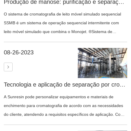
Produção de manose: purificação e separação cromatográfica
O sistema de cromatografia de leito móvel simulado sequencial
SSMB é um sistema de operação sequencial intermitente com
leito móvel simulado que combina o Monojet. ®Sistema de
enchimento para cromatografia de partículas por jato em série.
Através da combinação engenhosa de equipamentos e
08-26-2023
programas de controle, simula o movimento da camada de
enchimento, adota diferentes modos de operação de alimentação
e descarga intermitentes com diferentes sequências e programas,
Tecnologia e aplicação de separação por cromatografia de eficiência com resina solar
e adiciona portas de separação que podem ser usadas para a
saída de componentes individuais, possibilitando a separação em
A Sunresin pode personalizar equipamentos e materiais de
lote de 2 a 3 componentes. Tem sido aplicado com sucesso na
enchimento para cromatografia de acordo com as necessidades
separação e purificação de produtos como álcoois de açúcar,
do cliente, atendendo a requisitos específicos de aplicação. Com
aminoácidos, ácidos orgânicos e intermediários farmacêuticos.
base em nossa vasta experiência em separação cromatográfica e