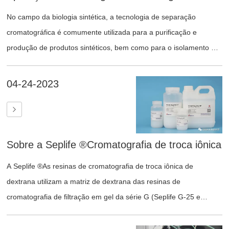
subsequentes.
No campo da biologia sintética, a tecnologia de separação
cromatográfica é comumente utilizada para a purificação e
produção de produtos sintéticos, bem como para o isolamento de
metabólitos e a identificação da estrutura e características de
compostos e biomoléculas. Também é amplamente aplicada na
04-24-2023
área de adsorção e separação.
Sobre a Seplife ®Cromatografia de troca iônica
A Seplife ®As resinas de cromatografia de troca iônica de
dextrana utilizam a matriz de dextrana das resinas de
cromatografia de filtração em gel da série G (Seplife G-25 e
Seplife G-50), e os ligantes funcionais de troca iônica com
diferentes propriedades são firmemente ligados à matriz de