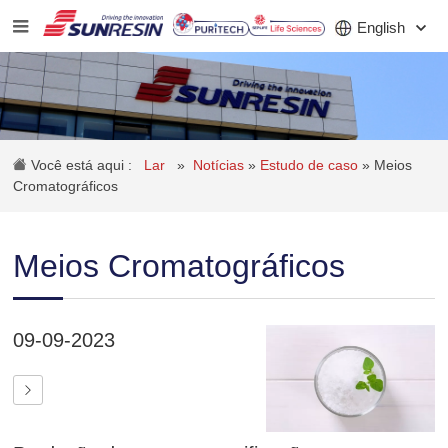
English
EMPRESA
Você está aqui :
Lar
»
Notícias
»
Estudo de caso
»
Meios
PRODUTO
Cromatográficos
APLICATIVO
Meios Cromatográficos
INVESTIDORES
NOTÍCIAS
09-09-2023
CARREIRA
CONTATO