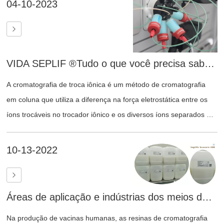
04-10-2023
dextrana reticulada. As resinas de troca iônica de dextrana são
geralmente armazenadas na forma de pó seco, que deve ser
hidratado antes do uso. São amplamente utilizadas para
proteínas de baixo peso molecular, como protrombina e heparina
VIDA SEPLIF ®Tudo o que você precisa saber sobre cromatografia de troca iônica
de baixo peso molecular.
A cromatografia de troca iônica é um método de cromatografia
em coluna que utiliza a diferença na força eletrostática entre os
íons trocáveis ​​no trocador iônico e os diversos íons separados no
meio circundante, alcançando o objetivo de separação por meio
do equilíbrio de troca. A cromatografia de troca iônica apresenta
10-13-2022
vantagens como alta sensibilidade, repetibilidade, boa
seletividade e rapidez na análise, sendo atualmente um dos
métodos cromatográficos mais utilizados.
Áreas de aplicação e indústrias dos meios de cromatografia multimodal da Sunresin
Na produção de vacinas humanas, as resinas de cromatografia