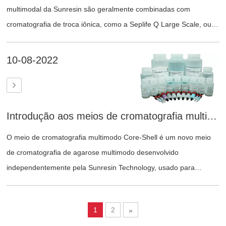
multimodal da Sunresin são geralmente combinadas com
cromatografia de troca iônica, como a Seplife Q Large Scale, ou
com cromatografia de filtração em gel, como a Seplife 4FF, para
completar todo o processo de purificação.
10-08-2022
Introdução aos meios de cromatografia multimodal núcleo-casca da Sunresin
O meio de cromatografia multimodo Core-Shell é um novo meio
de cromatografia de agarose multimodo desenvolvido
independentemente pela Sunresin Technology, usado para
purificação e polimento de macromoléculas biológicas, como
vírus.
1
2
»